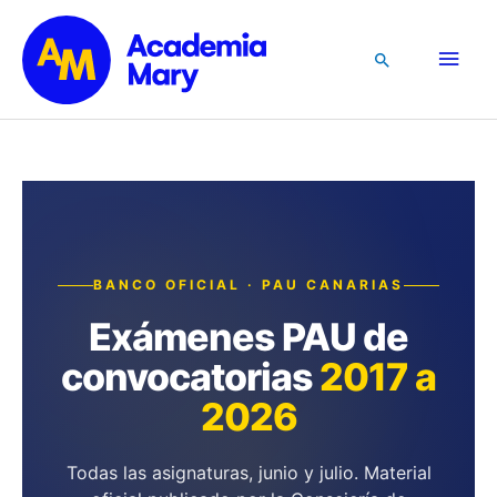
Ir
al
Men
Buscar
contenido
princ
BANCO OFICIAL · PAU CANARIAS
Exámenes PAU de
convocatorias
2017 a
2026
Todas las asignaturas, junio y julio. Material