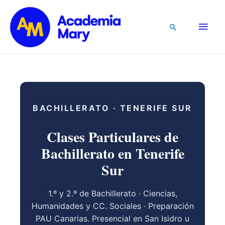
Ir
al
Men
Buscar
contenido
princ
BACHILLERATO · TENERIFE SUR
Clases Particulares de
Bachillerato en Tenerife
Sur
1.º y 2.º de Bachillerato · Ciencias,
Humanidades y CC. Sociales · Preparación
PAU Canarias. Presencial en San Isidro u